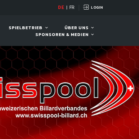
LOGIN
DE
|
FR
LIVE!
BENTELI'S JACKPOT
SPIELBETRIEB
ÜBER UNS
SPONSOREN & MEDIEN