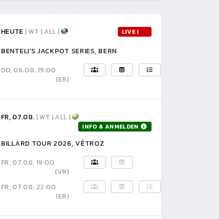
HEUTE
| WT | ALL |
LIVE !
BENTELI'S JACKPOT SERIES, BERN
DO, 06.08. 19:00
(ER)
FR, 07.08.
| WT | ALL |
INFO & ANMELDEN
BILLARD TOUR 2026, VÉTROZ
FR, 07.08. 19:00
(VR)
FR, 07.08. 22:00
(ER)