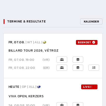
TERMINE & RESULTATE
KALENDER
FR, 07.08.
| WT | ALL |
BEENDET
BILLARD TOUR 2026, VÉTROZ
FR, 07.08. 19:00
(VR)
FR, 07.08. 22:00
(ER)
HEUTE
| OP | ALL |
LIVE !
VIVA OPEN, KERZERS
SA, 08.08. 10:00
(VR)