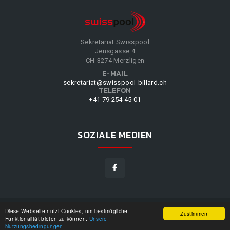
Sekretariat Swisspool
Jensgasse 4
CH-3274 Merzligen
E-MAIL
sekretariat@swisspool-billard.ch
TELEFON
+41 79 254 45 01
SOZIALE MEDIEN
Diese Webseite nutzt Cookies, um bestmögliche
SWISSPOOL
©
2026
|
DESIGN BY
WPPN
|
UNSERE
Zustimmen
Funktionalität bieten zu können.
Unsere
NUTZUNGSBEDINGUNGEN
|
Nutzungsbedingungen