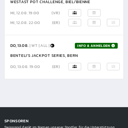
WESTAST POT CHALLENGE, BIEL/BIENNE
MI, 12.08. 19:00
(VR)
MI, 12.08. 22:00
(ER)
DO, 13.08.
| WT | ALL |
INFO & ANMELDEN
BENTELI'S JACKPOT SERIES, BERN
DO, 13.08. 19:00
(ER)
SPONSOREN
Swisspool dankt im Namen unserer Sportler, für die Unterstützung