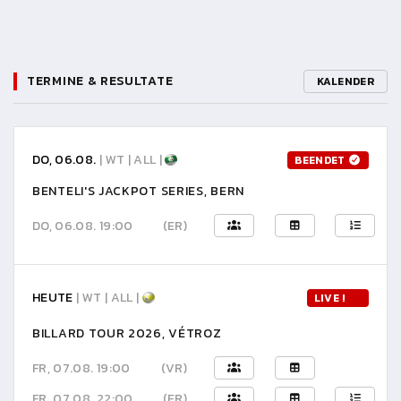
TERMINE & RESULTATE
KALENDER
DO, 06.08.
| WT | ALL |
BEENDET
BENTELI'S JACKPOT SERIES, BERN
DO, 06.08. 19:00
(ER)
HEUTE
| WT | ALL |
LIVE !
BILLARD TOUR 2026, VÉTROZ
FR, 07.08. 19:00
(VR)
FR, 07.08. 22:00
(ER)