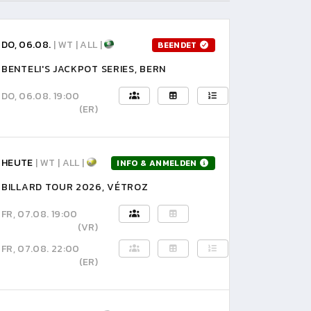
DO, 06.08.
| WT | ALL |
BEENDET
BENTELI'S JACKPOT SERIES, BERN
DO, 06.08. 19:00
(ER)
HEUTE
| WT | ALL |
INFO & ANMELDEN
BILLARD TOUR 2026, VÉTROZ
FR, 07.08. 19:00
(VR)
FR, 07.08. 22:00
(ER)