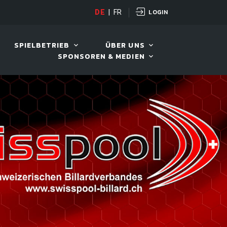
LOGIN
D TOUR 2026
DE
|
FR
11. AUG. 2026, 19:30
SPIELBETRIEB
ÜBER UNS
SPONSOREN & MEDIEN