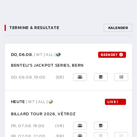
TERMINE & RESULTATE
KALENDER
DO, 06.08.
| WT | ALL |
BEENDET
BENTELI'S JACKPOT SERIES, BERN
DO, 06.08. 19:00
(ER)
HEUTE
| WT | ALL |
LIVE !
BILLARD TOUR 2026, VÉTROZ
FR, 07.08. 19:00
(VR)
FR, 07.08. 22:00
(ER)