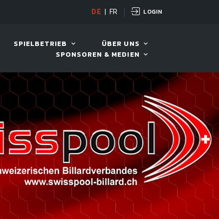
LOGIN
PANDA CUP
DE
|
FR
12. AUG. 2026, 19:00
SPIELBETRIEB
ÜBER UNS
SPONSOREN & MEDIEN