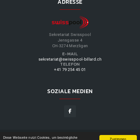
ADRESSE
Sekretariat Swisspool
Jensgasse 4
CH-3274 Merzligen
E-MAIL
sekretariat@swisspool-billard.ch
TELEFON
+41 79 254 45 01
SOZIALE MEDIEN
Diese Webseite nutzt Cookies, um bestmögliche
SWISSPOOL
©
2026
|
DESIGN BY
WPPN
|
UNSERE
Zustimmen