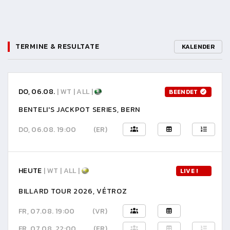
TERMINE & RESULTATE
KALENDER
DO, 06.08.
| WT | ALL |
BEENDET
BENTELI'S JACKPOT SERIES, BERN
DO, 06.08. 19:00
(ER)
HEUTE
| WT | ALL |
LIVE !
BILLARD TOUR 2026, VÉTROZ
FR, 07.08. 19:00
(VR)
FR, 07.08. 22:00
(ER)