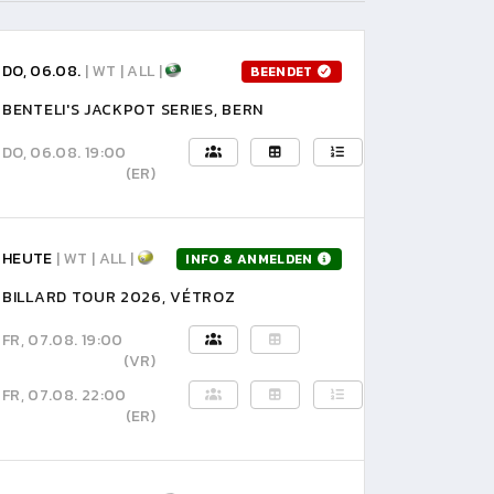
DO, 06.08.
| WT | ALL |
BEENDET
BENTELI'S JACKPOT SERIES, BERN
DO, 06.08. 19:00
(ER)
HEUTE
| WT | ALL |
INFO & ANMELDEN
BILLARD TOUR 2026, VÉTROZ
FR, 07.08. 19:00
(VR)
FR, 07.08. 22:00
(ER)