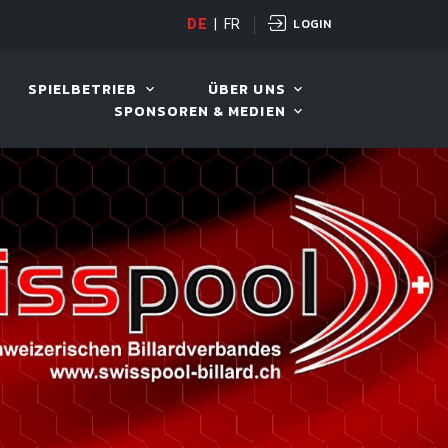
LOGIN
OPEN
DE
|
FR
10. AUG. 2026, 19:00
SPIELBETRIEB
ÜBER UNS
SPONSOREN & MEDIEN