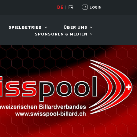
LOGIN
PANDA CUP
DE
|
FR
12. AUG. 2026, 19:00
SPIELBETRIEB
ÜBER UNS
SPONSOREN & MEDIEN