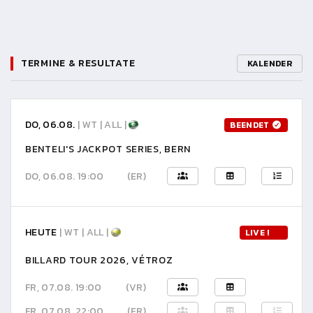
TERMINE & RESULTATE
KALENDER
DO, 06.08.
| WT | ALL |
BEENDET
BENTELI'S JACKPOT SERIES, BERN
DO, 06.08. 19:00
(ER)
HEUTE
| WT | ALL |
LIVE !
BILLARD TOUR 2026, VÉTROZ
FR, 07.08. 19:00
(VR)
FR, 07.08. 22:00
(ER)