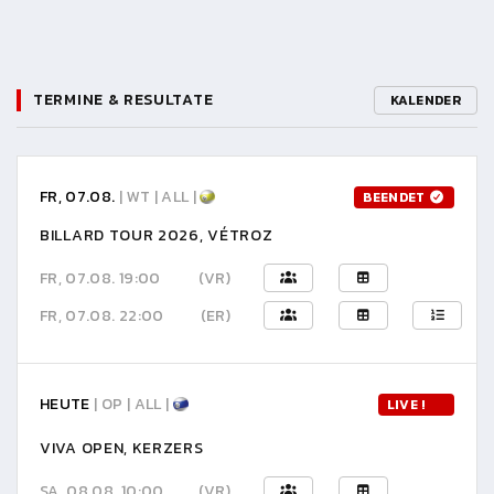
TERMINE & RESULTATE
KALENDER
FR, 07.08.
| WT | ALL |
BEENDET
BILLARD TOUR 2026, VÉTROZ
FR, 07.08. 19:00
(VR)
FR, 07.08. 22:00
(ER)
HEUTE
| OP | ALL |
LIVE !
VIVA OPEN, KERZERS
SA, 08.08. 10:00
(VR)