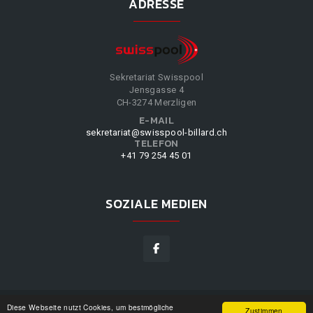
ADRESSE
Sekretariat Swisspool
Jensgasse 4
CH-3274 Merzligen
E-MAIL
sekretariat@swisspool-billard.ch
TELEFON
+41 79 254 45 01
SOZIALE MEDIEN
Diese Webseite nutzt Cookies, um bestmögliche
SWISSPOOL
©
2026
|
DESIGN BY
WPPN
|
UNSERE
Zustimmen