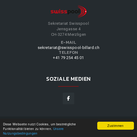
Sekretariat Swisspool
Jensgasse 4
CH-3274 Merzligen
E-MAIL
sekretariat@swisspool-billard.ch
TELEFON
+41 79 254 45 01
SOZIALE MEDIEN
Diese Webseite nutzt Cookies, um bestmögliche
SWISSPOOL
©
2026
|
DESIGN BY
WPPN
|
UNSERE
Zustimmen
Funktionalität bieten zu können.
Unsere
NUTZUNGSBEDINGUNGEN
|
Nutzungsbedingungen