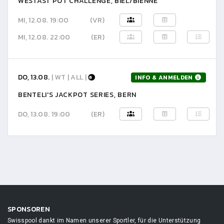
WESTAST POT CHALLENGE, BIEL/BIENNE
MI, 12.08. 19:00
(VR)
MI, 12.08. 22:00
(ER)
DO, 13.08.
| WT | ALL |
INFO & ANMELDEN
BENTELI'S JACKPOT SERIES, BERN
DO, 13.08. 19:00
(ER)
SPONSOREN
Swisspool dankt im Namen unserer Sportler, für die Unterstützung