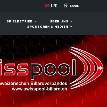
LOGIN
PANDA CUP
DE
|
FR
12. AUG. 2026, 19:00
SPIELBETRIEB
ÜBER UNS
SPONSOREN & MEDIEN