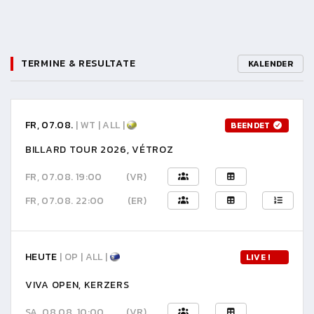
TERMINE & RESULTATE
KALENDER
FR, 07.08.
| WT | ALL |
BEENDET
BILLARD TOUR 2026, VÉTROZ
FR, 07.08. 19:00
(VR)
FR, 07.08. 22:00
(ER)
HEUTE
| OP | ALL |
LIVE !
VIVA OPEN, KERZERS
SA, 08.08. 10:00
(VR)