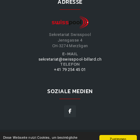
ADRESSE
Sekretariat Swisspool
Jensgasse 4
CH-3274 Merzligen
E-MAIL
sekretariat@swisspool-billard.ch
TELEFON
+41 79 254 45 01
SOZIALE MEDIEN
Diese Webseite nutzt Cookies, um bestmögliche
SWISSPOOL
©
2026
|
DESIGN BY
WPPN
|
UNSERE
Zustimmen