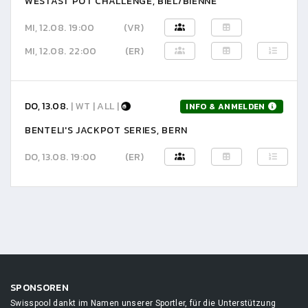
WESTAST POT CHALLENGE, BIEL/BIENNE
MI, 12.08. 19:00
(VR)
MI, 12.08. 22:00
(ER)
DO, 13.08.
| WT | ALL |
INFO & ANMELDEN
BENTELI'S JACKPOT SERIES, BERN
DO, 13.08. 19:00
(ER)
SPONSOREN
Swisspool dankt im Namen unserer Sportler, für die Unterstützung