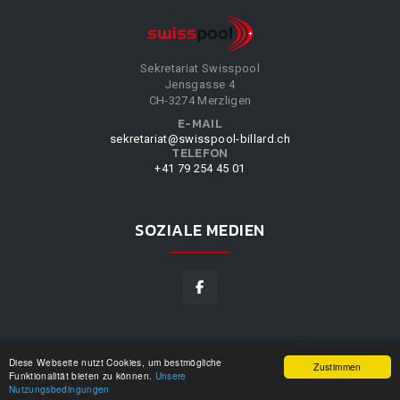
Sekretariat Swisspool
Jensgasse 4
CH-3274 Merzligen
E-MAIL
sekretariat@swisspool-billard.ch
TELEFON
+41 79 254 45 01
SOZIALE MEDIEN
Diese Webseite nutzt Cookies, um bestmögliche
SWISSPOOL
©
2026
|
DESIGN BY
WPPN
|
UNSERE
Zustimmen
Funktionalität bieten zu können.
Unsere
NUTZUNGSBEDINGUNGEN
|
Nutzungsbedingungen