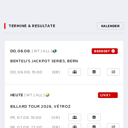
TERMINE & RESULTATE
KALENDER
DO, 06.08.
| WT | ALL |
BEENDET
BENTELI'S JACKPOT SERIES, BERN
DO, 06.08. 19:00
(ER)
HEUTE
| WT | ALL |
LIVE !
BILLARD TOUR 2026, VÉTROZ
FR, 07.08. 19:00
(VR)
FR, 07.08. 22:00
(ER)