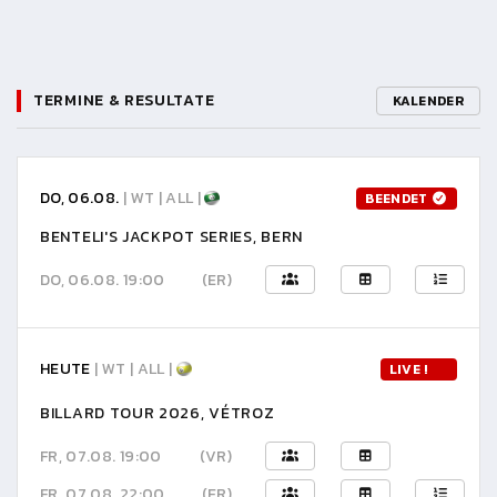
TERMINE & RESULTATE
KALENDER
DO, 06.08.
| WT | ALL |
BEENDET
BENTELI'S JACKPOT SERIES, BERN
DO, 06.08. 19:00
(ER)
HEUTE
| WT | ALL |
LIVE !
BILLARD TOUR 2026, VÉTROZ
FR, 07.08. 19:00
(VR)
FR, 07.08. 22:00
(ER)