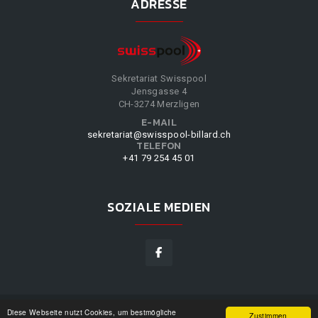
ADRESSE
Sekretariat Swisspool
Jensgasse 4
CH-3274 Merzligen
E-MAIL
sekretariat@swisspool-billard.ch
TELEFON
+41 79 254 45 01
SOZIALE MEDIEN
Diese Webseite nutzt Cookies, um bestmögliche
SWISSPOOL
©
2026
|
DESIGN BY
WPPN
|
UNSERE
Zustimmen