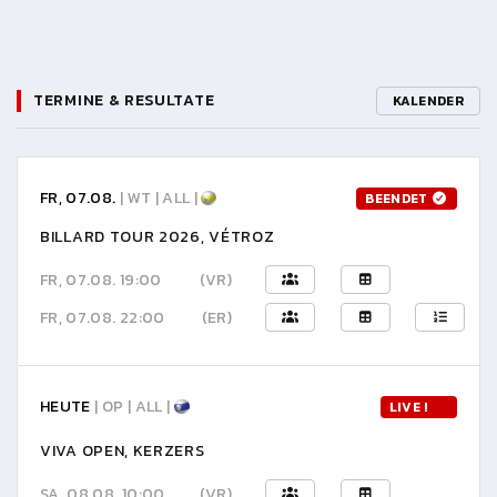
TERMINE & RESULTATE
KALENDER
FR, 07.08.
| WT | ALL |
BEENDET
BILLARD TOUR 2026, VÉTROZ
FR, 07.08. 19:00
(VR)
FR, 07.08. 22:00
(ER)
HEUTE
| OP | ALL |
LIVE !
VIVA OPEN, KERZERS
SA, 08.08. 10:00
(VR)