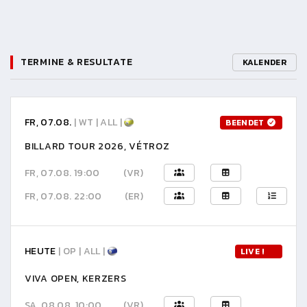
TERMINE & RESULTATE
KALENDER
FR, 07.08.
| WT | ALL |
BEENDET
BILLARD TOUR 2026, VÉTROZ
FR, 07.08. 19:00
(VR)
FR, 07.08. 22:00
(ER)
HEUTE
| OP | ALL |
LIVE !
VIVA OPEN, KERZERS
SA, 08.08. 10:00
(VR)