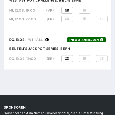
WESTAST POT CHALLENGE, BIEL/BIENNE
MI, 12.08. 19:00
(VR)
MI, 12.08. 22:00
(ER)
DO, 13.08.
| WT | ALL |
INFO & ANMELDEN
BENTELI'S JACKPOT SERIES, BERN
DO, 13.08. 19:00
(ER)
SPONSOREN
Swisspool dankt im Namen unserer Sportler, für die Unterstützung