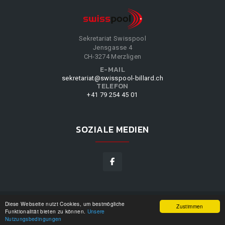
Sekretariat Swisspool
Jensgasse 4
CH-3274 Merzligen
E-MAIL
sekretariat@swisspool-billard.ch
TELEFON
+41 79 254 45 01
SOZIALE MEDIEN
Diese Webseite nutzt Cookies, um bestmögliche
SWISSPOOL
©
2026
|
DESIGN BY
WPPN
|
UNSERE
Zustimmen
Funktionalität bieten zu können.
Unsere
NUTZUNGSBEDINGUNGEN
|
Nutzungsbedingungen