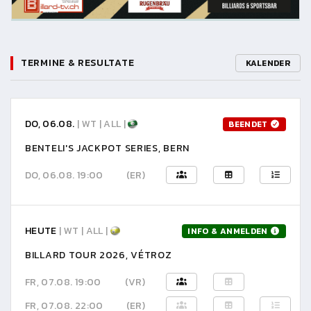
TERMINE & RESULTATE
KALENDER
DO, 06.08.
| WT | ALL |
BEENDET
BENTELI'S JACKPOT SERIES, BERN
DO, 06.08. 19:00
(ER)
HEUTE
| WT | ALL |
INFO & ANMELDEN
BILLARD TOUR 2026, VÉTROZ
FR, 07.08. 19:00
(VR)
FR, 07.08. 22:00
(ER)