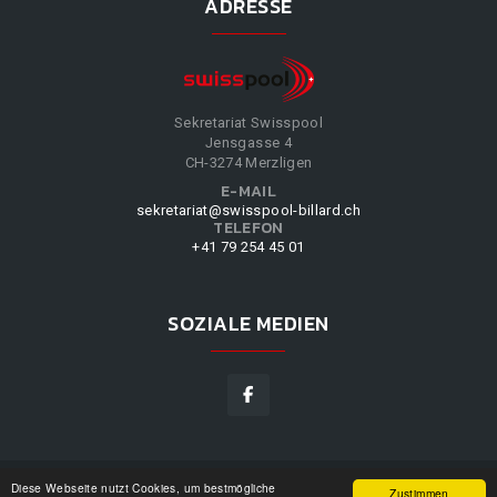
ADRESSE
Sekretariat Swisspool
Jensgasse 4
CH-3274 Merzligen
E-MAIL
sekretariat@swisspool-billard.ch
TELEFON
+41 79 254 45 01
SOZIALE MEDIEN
Diese Webseite nutzt Cookies, um bestmögliche
SWISSPOOL
©
2026
|
DESIGN BY
WPPN
|
UNSERE
Zustimmen