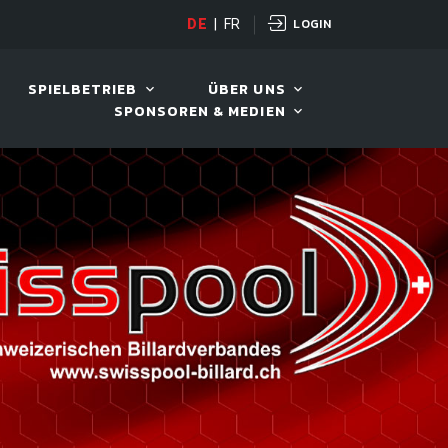
LOGIN
D TOUR 2026
DE
|
FR
11. AUG. 2026, 19:30
SPIELBETRIEB
ÜBER UNS
SPONSOREN & MEDIEN