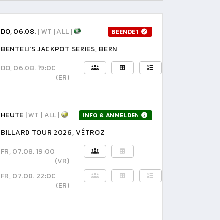
DO, 06.08.
| WT | ALL |
BEENDET
BENTELI'S JACKPOT SERIES, BERN
DO, 06.08. 19:00
(ER)
HEUTE
| WT | ALL |
INFO & ANMELDEN
BILLARD TOUR 2026, VÉTROZ
FR, 07.08. 19:00
(VR)
FR, 07.08. 22:00
(ER)