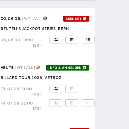
DO, 06.08.
| WT | ALL |
BEENDET
BENTELI'S JACKPOT SERIES, BERN
DO, 06.08. 19:00
(ER)
HEUTE
| WT | ALL |
INFO & ANMELDEN
BILLARD TOUR 2026, VÉTROZ
FR, 07.08. 19:00
(VR)
FR, 07.08. 22:00
(ER)