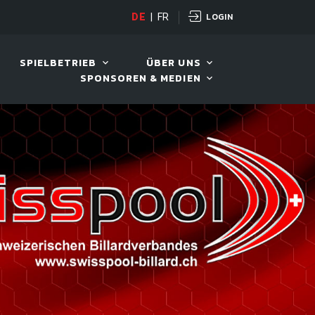
LOGIN
H POT OPEN
DE
|
FR
12. AUG. 2026, 19:00
SPIELBETRIEB
ÜBER UNS
SPONSOREN & MEDIEN