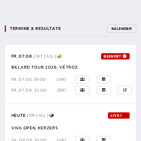
TERMINE & RESULTATE
KALENDER
FR, 07.08.
| WT | ALL |
BEENDET
BILLARD TOUR 2026, VÉTROZ
FR, 07.08. 19:00
(VR)
FR, 07.08. 22:00
(ER)
HEUTE
| OP | ALL |
LIVE !
VIVA OPEN, KERZERS
SA, 08.08. 10:00
(VR)