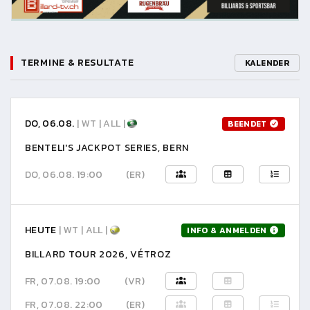
TERMINE & RESULTATE
KALENDER
DO, 06.08.
| WT | ALL |
BEENDET
BENTELI'S JACKPOT SERIES, BERN
DO, 06.08. 19:00
(ER)
HEUTE
| WT | ALL |
INFO & ANMELDEN
BILLARD TOUR 2026, VÉTROZ
FR, 07.08. 19:00
(VR)
FR, 07.08. 22:00
(ER)