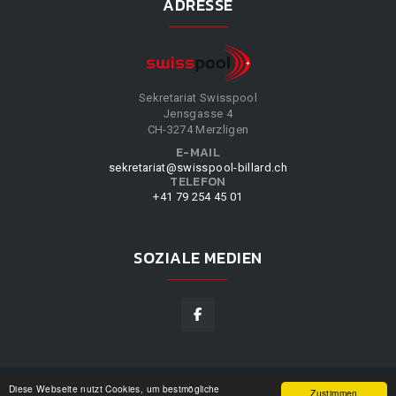
ADRESSE
Sekretariat Swisspool
Jensgasse 4
CH-3274 Merzligen
E-MAIL
sekretariat@swisspool-billard.ch
TELEFON
+41 79 254 45 01
SOZIALE MEDIEN
Diese Webseite nutzt Cookies, um bestmögliche
SWISSPOOL
©
2026
|
DESIGN BY
WPPN
|
UNSERE
Zustimmen