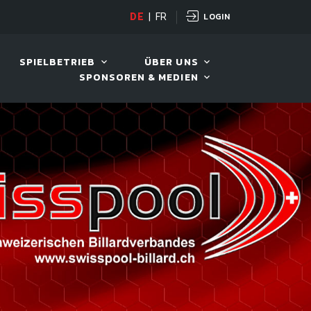
LOGIN
OPEN
DE
|
FR
10. AUG. 2026, 19:00
SPIELBETRIEB
ÜBER UNS
SPONSOREN & MEDIEN