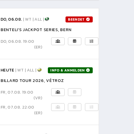
DO, 06.08.
| WT | ALL |
BEENDET
BENTELI'S JACKPOT SERIES, BERN
DO, 06.08. 19:00
(ER)
HEUTE
| WT | ALL |
INFO & ANMELDEN
BILLARD TOUR 2026, VÉTROZ
FR, 07.08. 19:00
(VR)
FR, 07.08. 22:00
(ER)