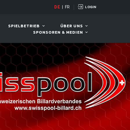
LOGIN
D TOUR 2026
DE
|
FR
11. AUG. 2026, 19:30
SPIELBETRIEB
ÜBER UNS
SPONSOREN & MEDIEN