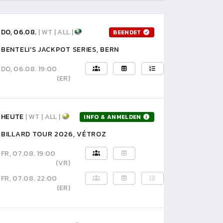
DO, 06.08.
| WT | ALL |
BEENDET
BENTELI'S JACKPOT SERIES, BERN
DO, 06.08. 19:00
(ER)
HEUTE
| WT | ALL |
INFO & ANMELDEN
BILLARD TOUR 2026, VÉTROZ
FR, 07.08. 19:00
(VR)
FR, 07.08. 22:00
(ER)