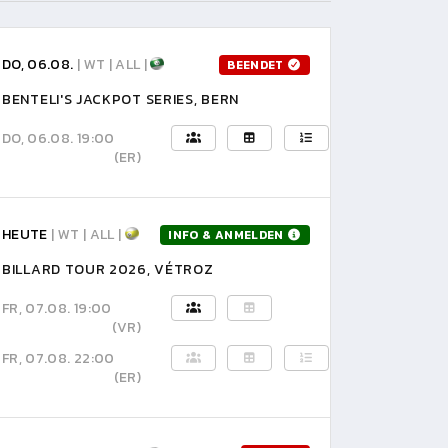
DO, 06.08.
| WT | ALL |
BEENDET
BENTELI'S JACKPOT SERIES, BERN
DO, 06.08. 19:00
(ER)
HEUTE
| WT | ALL |
INFO & ANMELDEN
BILLARD TOUR 2026, VÉTROZ
FR, 07.08. 19:00
(VR)
FR, 07.08. 22:00
(ER)