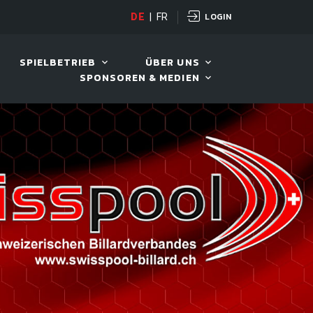
LOGIN
H POT OPEN
DE
|
FR
12. AUG. 2026, 19:00
SPIELBETRIEB
ÜBER UNS
SPONSOREN & MEDIEN