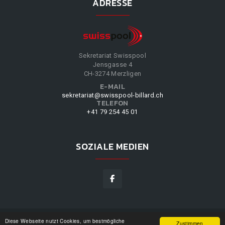
ADRESSE
Sekretariat Swisspool
Jensgasse 4
CH-3274 Merzligen
E-MAIL
sekretariat@swisspool-billard.ch
TELEFON
+41 79 254 45 01
SOZIALE MEDIEN
Diese Webseite nutzt Cookies, um bestmögliche
SWISSPOOL
©
2026
|
DESIGN BY
WPPN
|
UNSERE
Zustimmen