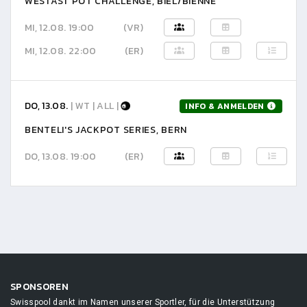
WESTAST POT CHALLENGE, BIEL/BIENNE
MI, 12.08. 19:00
(VR)
MI, 12.08. 22:00
(ER)
DO, 13.08.
| WT | ALL |
INFO & ANMELDEN
BENTELI'S JACKPOT SERIES, BERN
DO, 13.08. 19:00
(ER)
SPONSOREN
Swisspool dankt im Namen unserer Sportler, für die Unterstützung