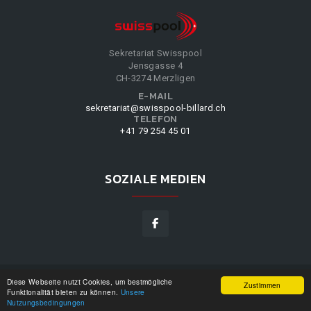
Sekretariat Swisspool
Jensgasse 4
CH-3274 Merzligen
E-MAIL
sekretariat@swisspool-billard.ch
TELEFON
+41 79 254 45 01
SOZIALE MEDIEN
Diese Webseite nutzt Cookies, um bestmögliche
SWISSPOOL
©
2026
|
DESIGN BY
WPPN
|
UNSERE
Zustimmen
Funktionalität bieten zu können.
Unsere
NUTZUNGSBEDINGUNGEN
|
Nutzungsbedingungen