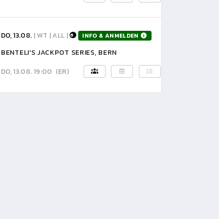
DO, 13.08.
| WT | ALL |
INFO & ANMELDEN
BENTELI'S JACKPOT SERIES, BERN
DO, 13.08. 19:00
(ER)