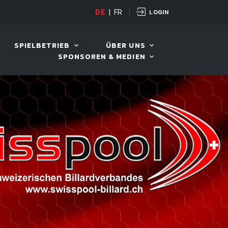
LOGIN
PANDA CUP
DE
|
FR
12. AUG. 2026, 19:00
SPIELBETRIEB
ÜBER UNS
SPONSOREN & MEDIEN