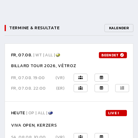
TERMINE & RESULTATE
KALENDER
FR, 07.08.
| WT | ALL |
BEENDET
BILLARD TOUR 2026, VÉTROZ
FR, 07.08. 19:00
(VR)
FR, 07.08. 22:00
(ER)
HEUTE
| OP | ALL |
LIVE !
VIVA OPEN, KERZERS
SA, 08.08. 10:00
(VR)