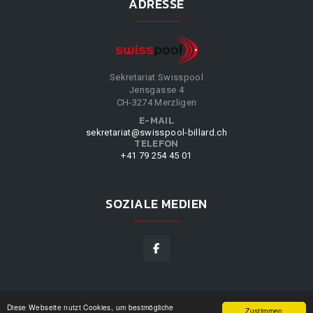
ADRESSE
Sekretariat Swisspool
Jensgasse 4
CH-3274 Merzligen
E-MAIL
sekretariat@swisspool-billard.ch
TELEFON
+41 79 254 45 01
SOZIALE MEDIEN
Diese Webseite nutzt Cookies, um bestmögliche
SWISSPOOL
©
2026
|
DESIGN BY
WPPN
|
UNSERE
Zustimmen