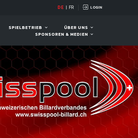
LOGIN
OPEN
DE
|
FR
10. AUG. 2026, 19:00
SPIELBETRIEB
ÜBER UNS
SPONSOREN & MEDIEN