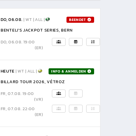
DO, 06.08.
| WT | ALL |
BEENDET
BENTELI'S JACKPOT SERIES, BERN
DO, 06.08. 19:00
(ER)
HEUTE
| WT | ALL |
INFO & ANMELDEN
BILLARD TOUR 2026, VÉTROZ
FR, 07.08. 19:00
(VR)
FR, 07.08. 22:00
(ER)