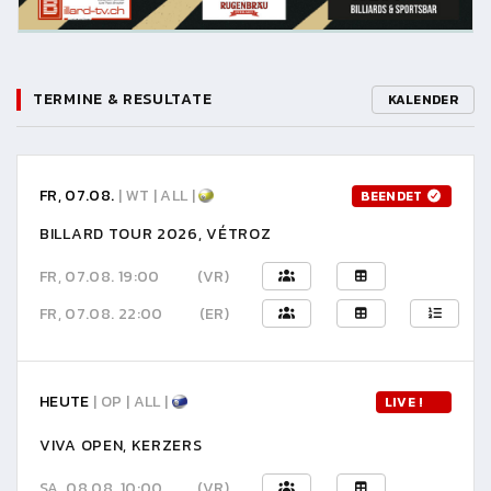
TERMINE & RESULTATE
KALENDER
FR, 07.08.
| WT | ALL |
BEENDET
BILLARD TOUR 2026, VÉTROZ
FR, 07.08. 19:00
(VR)
FR, 07.08. 22:00
(ER)
HEUTE
| OP | ALL |
LIVE !
VIVA OPEN, KERZERS
SA, 08.08. 10:00
(VR)