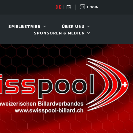
LOGIN
OPEN
DE
|
FR
10. AUG. 2026, 19:00
SPIELBETRIEB
ÜBER UNS
SPONSOREN & MEDIEN