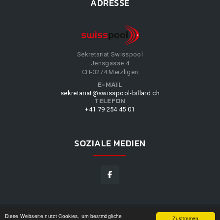
ADRESSE
Sekretariat Swisspool
Jensgasse 4
CH-3274 Merzligen
E-MAIL
sekretariat@swisspool-billard.ch
TELEFON
+41 79 254 45 01
SOZIALE MEDIEN
Diese Webseite nutzt Cookies, um bestmögliche
SWISSPOOL
©
2026
|
DESIGN BY
WPPN
|
UNSERE
Zustimmen