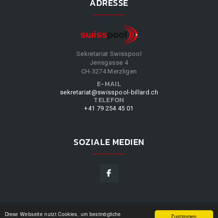
ADRESSE
Sekretariat Swisspool
Jensgasse 4
CH-3274 Merzligen
E-MAIL
sekretariat@swisspool-billard.ch
TELEFON
+41 79 254 45 01
SOZIALE MEDIEN
Diese Webseite nutzt Cookies, um bestmögliche
SWISSPOOL
©
2026
|
DESIGN BY
WPPN
|
UNSERE
Zustimmen