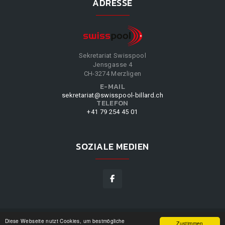
ADRESSE
Sekretariat Swisspool
Jensgasse 4
CH-3274 Merzligen
E-MAIL
sekretariat@swisspool-billard.ch
TELEFON
+41 79 254 45 01
SOZIALE MEDIEN
Diese Webseite nutzt Cookies, um bestmögliche
SWISSPOOL
©
2026
|
DESIGN BY
WPPN
|
UNSERE
Zustimmen