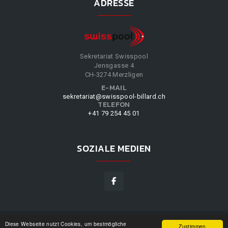
ADRESSE
Sekretariat Swisspool
Jensgasse 4
CH-3274 Merzligen
E-MAIL
sekretariat@swisspool-billard.ch
TELEFON
+41 79 254 45 01
SOZIALE MEDIEN
Diese Webseite nutzt Cookies, um bestmögliche
SWISSPOOL
©
2026
|
DESIGN BY
WPPN
|
UNSERE
Zustimmen