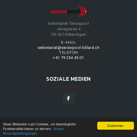
Sekretariat Swisspool
Jensgasse 4
CH-3274 Merzligen
E-MAIL
sekretariat@swisspool-billard.ch
TELEFON
+41 79 254 45 01
SOZIALE MEDIEN
Diese Webseite nutzt Cookies, um bestmögliche
SWISSPOOL
©
2026
|
DESIGN BY
WPPN
|
UNSERE
Zustimmen
Funktionalität bieten zu können.
Unsere
NUTZUNGSBEDINGUNGEN
|
Nutzungsbedingungen