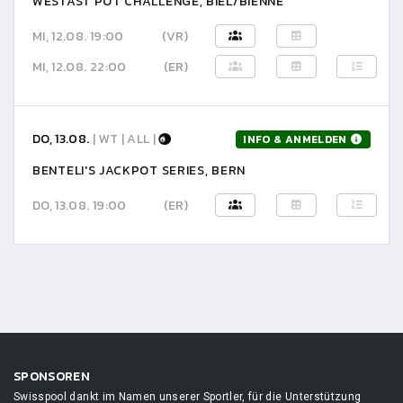
WESTAST POT CHALLENGE, BIEL/BIENNE
MI, 12.08. 19:00
(VR)
MI, 12.08. 22:00
(ER)
DO, 13.08.
| WT | ALL |
INFO & ANMELDEN
BENTELI'S JACKPOT SERIES, BERN
DO, 13.08. 19:00
(ER)
SPONSOREN
Swisspool dankt im Namen unserer Sportler, für die Unterstützung