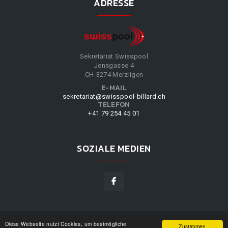
ADRESSE
Sekretariat Swisspool
Jensgasse 4
CH-3274 Merzligen
E-MAIL
sekretariat@swisspool-billard.ch
TELEFON
+41 79 254 45 01
SOZIALE MEDIEN
Diese Webseite nutzt Cookies, um bestmögliche
SWISSPOOL
©
2026
|
DESIGN BY
WPPN
|
UNSERE
Zustimmen