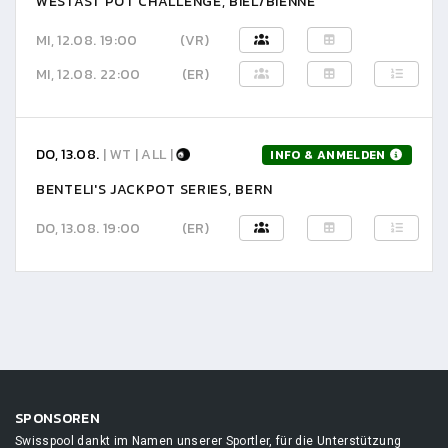
WESTAST POT CHALLENGE, BIEL/BIENNE
MI, 12.08. 19:00
(VR)
MI, 12.08. 22:00
(ER)
DO, 13.08.
| WT | ALL |
INFO & ANMELDEN
BENTELI'S JACKPOT SERIES, BERN
DO, 13.08. 19:00
(ER)
SPONSOREN
Swisspool dankt im Namen unserer Sportler, für die Unterstützung