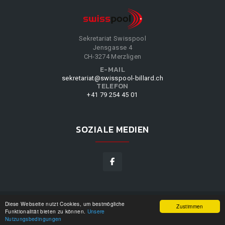
Sekretariat Swisspool
Jensgasse 4
CH-3274 Merzligen
E-MAIL
sekretariat@swisspool-billard.ch
TELEFON
+41 79 254 45 01
SOZIALE MEDIEN
Diese Webseite nutzt Cookies, um bestmögliche
SWISSPOOL
©
2026
|
DESIGN BY
WPPN
|
UNSERE
Zustimmen
Funktionalität bieten zu können.
Unsere
NUTZUNGSBEDINGUNGEN
|
Nutzungsbedingungen